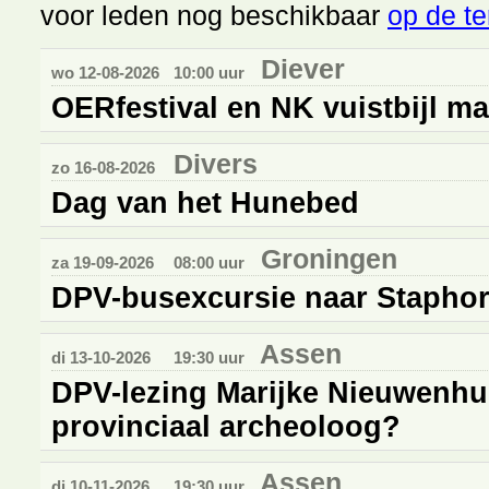
voor leden nog beschikbaar
op de te
Diever
wo 12-08-2026
10:00 uur
OERfestival en NK vuistbijl m
Divers
zo 16-08-2026
Dag van het Hunebed
Groningen
za 19-09-2026
08:00 uur
DPV-busexcursie naar Staphors
Assen
di 13-10-2026
19:30 uur
DPV-lezing Marijke Nieuwenhu
provinciaal archeoloog?
Assen
di 10-11-2026
19:30 uur