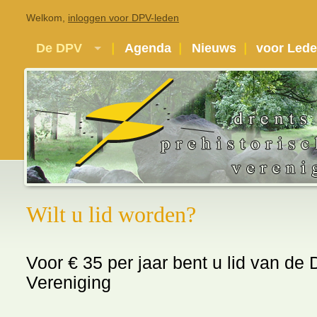
Welkom,
inloggen voor DPV-leden
De DPV
Agenda
Nieuws
voor Led
Wilt u lid worden?
Voor € 35 per jaar bent u lid van de 
Vereniging