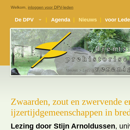
Welkom,
inloggen voor DPV-leden
De DPV
Agenda
Nieuws
voor Led
Nieuws
> Lezing Stijn Arnoldussen: Z
Zwaarden, zout en zwervende er
ijzertijdgemeenschappen in bred
Lezing door Stijn Arnoldussen
, un