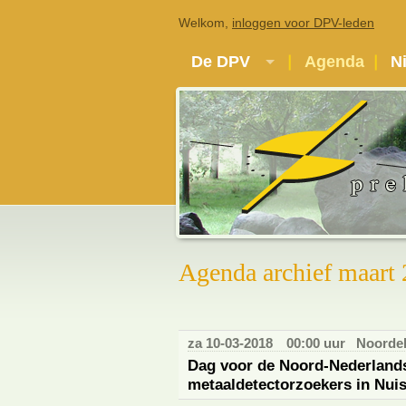
Welkom,
inloggen voor DPV-leden
De DPV
Agenda
N
Agenda archief maart
za 10-03-2018
00:00 uur
Noordeli
Dag voor de Noord-Nederlands
metaaldetectorzoekers in Nui