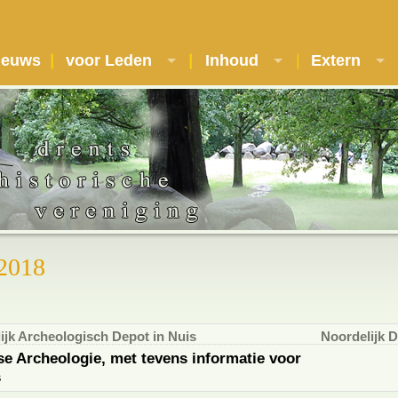
ieuws
voor Leden
Inhoud
Extern
 2018
jk Archeologisch Depot in Nuis
Noordelijk 
e Archeologie, met tevens informatie voor
s