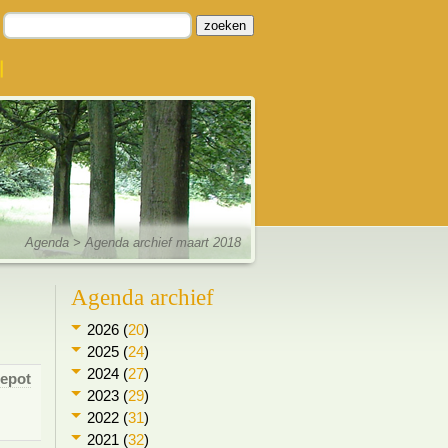
zoeken
Agenda
> Agenda archief maart 2018
Agenda archief
2026 (
20
)
2025 (
24
)
2024 (
27
)
Depot
2023 (
29
)
2022 (
31
)
2021 (
32
)