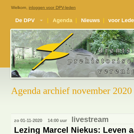
Welkom,
inloggen voor DPV-leden
De DPV
Agenda
Nieuws
voor Led
Agenda archief november 2020
livestream
zo 01-11-2020
14:00 uur
Lezing Marcel Niekus: Leven a