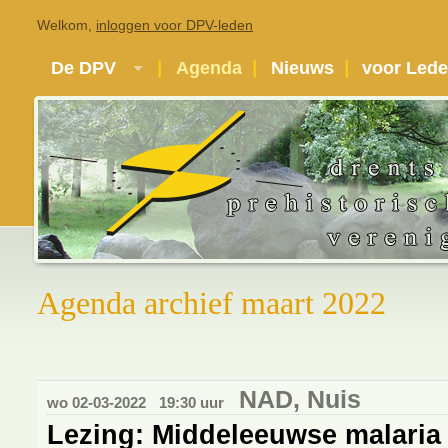
Welkom,
inloggen voor DPV-leden
De DPV
Agenda
Nieuws
voor Led
Agenda archief maart 2022
NAD, Nuis
wo 02-03-2022
19:30 uur
Lezing: Middeleeuwse malaria