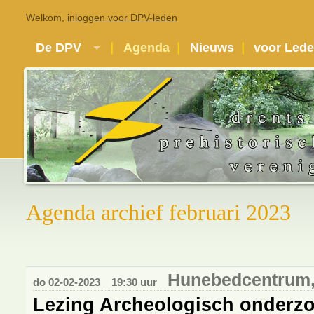
Welkom,
inloggen voor DPV-leden
De DPV
Agenda
Nieuws
voor Led
Agenda archief februari 2023
Hunebedcentrum,
do 02-02-2023
19:30 uur
Lezing Archeologisch onderz