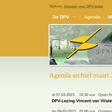
Welkom,
inloggen voor DPV-leden
De DPV
Agenda
N
Agenda archief maart
di 07-03-2023
19:30 uur
Open Ho
DPV-Lezing Vincent van Vilst
do 09-03-2023
20:00 uur
Gronin