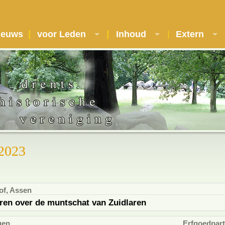
ieuws
voor Leden
Inhoud
Extern
 2023
f, Assen
eren over de muntschat van Zuidlaren
gen
Erfgoedpar