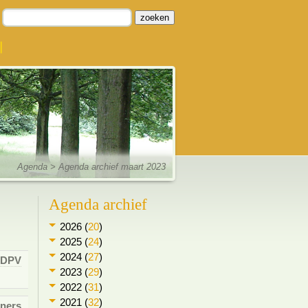
zoeken
Agenda
> Agenda archief maart 2023
Agenda archief
2026 (
20
)
2025 (
24
)
2024 (
27
)
DPV
2023 (
29
)
2022 (
31
)
2021 (
32
)
tners