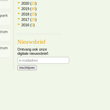
2020 (
22
)
2019 (
40
)
2018 (
25
)
park
2017 (
25
)
2016 (
5
)
trum
Nieuwsbrief
trum
Ontvang ook onze
digitale nieuwsbrief: