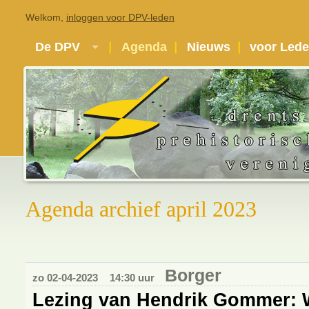
Welkom,
inloggen voor DPV-leden
De DPV
Agenda
Nieuws
voor Led
Agenda archief april 2023
Borger
zo 02-04-2023
14:30 uur
Lezing van Hendrik Gommer: 