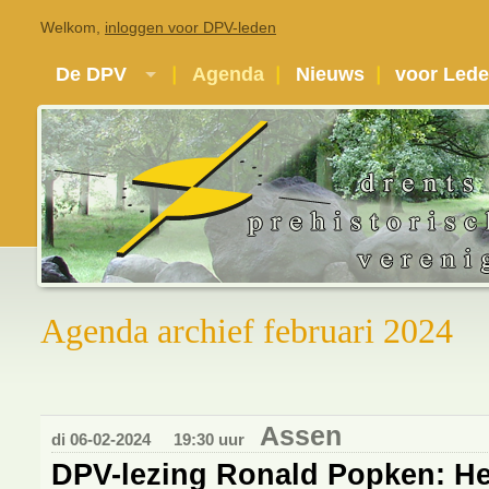
Welkom,
inloggen voor DPV-leden
De DPV
Agenda
Nieuws
voor Led
Agenda archief februari 2024
Assen
di 06-02-2024
19:30 uur
DPV-lezing Ronald Popken: He