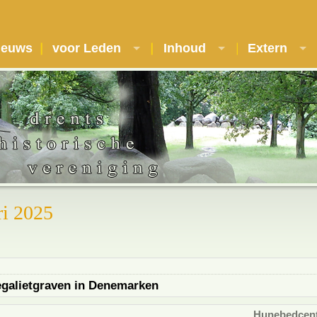
ieuws
voor Leden
Inhoud
Extern
ri 2025
egalietgraven in Denemarken
Hunebedcen