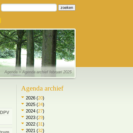
zoeken
Agenda
> Agenda archief februari 2025
Agenda archief
2026 (
20
)
2025 (
24
)
2024 (
27
)
DPV
2023 (
29
)
2022 (
31
)
2021 (
32
)
trum