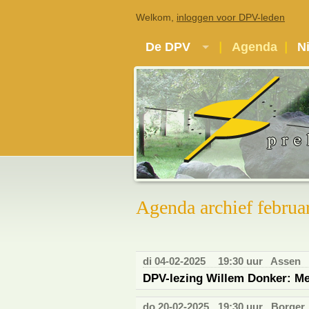
Welkom,
inloggen voor DPV-leden
De DPV
Agenda
N
Agenda archief februa
di 04-02-2025
19:30 uur
Assen
DPV-lezing Willem Donker: M
do 20-02-2025
19:30 uur
Borger