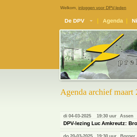
Welkom,
inloggen voor DPV-leden
De DPV
Agenda
N
Agenda archief maart
di 04-03-2025
19:30 uur
Assen
DPV-lezing Luc Amkreutz: Bron
do 20-03-2025
19:30 uur
Borger