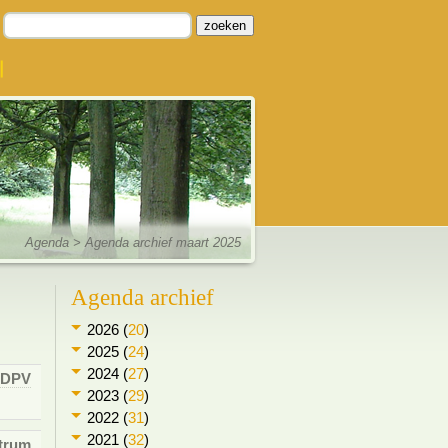
zoeken
Agenda
> Agenda archief maart 2025
Agenda archief
2026 (
20
)
2025 (
24
)
2024 (
27
)
DPV
2023 (
29
)
2022 (
31
)
2021 (
32
)
trum