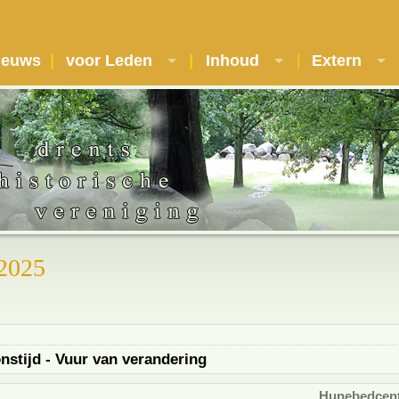
ieuws
voor Leden
Inhoud
Extern
 2025
stijd - Vuur van verandering
Hunebedcen