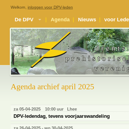
Welkom,
inloggen voor DPV-leden
De DPV
Agenda
Nieuws
voor Led
Agenda archief april 2025
za 05-04-2025
10:00 uur
Lhee
DPV-ledendag, tevens voorjaarswandeling
za 26-04-2025 - wo 30-04-2025