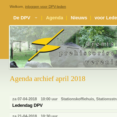
Welkom,
inloggen voor DPV-leden
De DPV
Agenda
Nieuws
voor Led
Agenda archief april 2018
za 07-04-2018
10:00 uur
Stationskoffiehuis, Stationsstr
Ledendag DPV
za 21-04-2018
10:30 uur